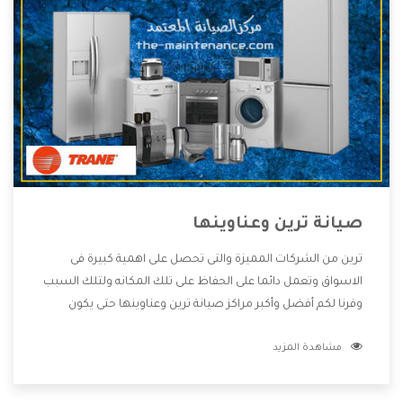
صيانة ترين وعناوينها
ترين من الشركات المميزة والتى تحصل على اهمية كبيرة فى
الاسواق وتعمل دائما على الحفاظ على تلك المكانه ولتلك السبب
وفرنا لكم أفضل وأكبر مراكز صيانة ترين وعناوينها حتى يكون
قريب من كل العملاء ويستطيع القيام بتصليح جميع المنتجات
مشاهدة المزيد
دون اى ازعاج كما أننا نهتم بكل ما يحتاجه المستهلك لكى نحافظ
على ثقتهم بنا ،وهتستمتع بأقوى العروض والخدمات ما بعد البيع
التى ترضى العميل