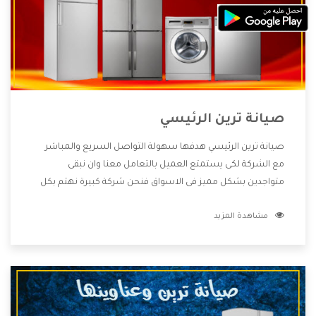
صيانة ترين الرئيسي
صيانة ترين الرئيسي هدفها سهولة التواصل السريع والمباشر
مع الشركة لكى يستمتع العميل بالتعامل معنا وان نبقى
متواجدين بشكل مميز فى الاسواق فنحن شركة كبيرة نهتم بكل
التفاصيل المهمة للعميل وان يستمتع بالخدمات التى تنفرد
مشاهدة المزيد
الشركة بها والتى تكون منها خدمة الصيانة التى تكون من أهم
الخدمات التى يرغب بها العميل لأنها تحافظ على كفاءة المنتج
كما أن شركة ترين تقدم لنا جميع الأجهزة التى نبحث عنها وأقوى
الأسعار التى تكون مناسبة لكثير من العملاء