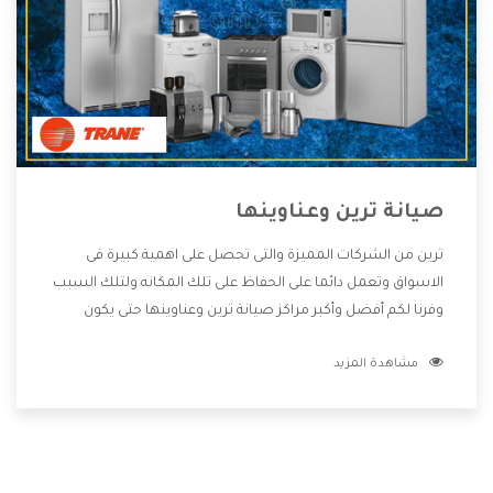
صيانة ترين وعناوينها
ترين من الشركات المميزة والتى تحصل على اهمية كبيرة فى
الاسواق وتعمل دائما على الحفاظ على تلك المكانه ولتلك السبب
وفرنا لكم أفضل وأكبر مراكز صيانة ترين وعناوينها حتى يكون
قريب من كل العملاء ويستطيع القيام بتصليح جميع المنتجات
مشاهدة المزيد
دون اى ازعاج كما أننا نهتم بكل ما يحتاجه المستهلك لكى نحافظ
على ثقتهم بنا ،وهتستمتع بأقوى العروض والخدمات ما بعد البيع
التى ترضى العميل