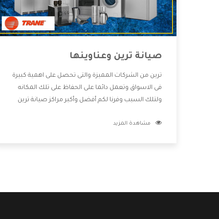
صيانة ترين وعناوينها
ترين من الشركات المميزة والتى تحصل على اهمية كبيرة
فى الاسواق وتعمل دائما على الحفاظ على تلك المكانه
ولتلك السبب وفرنا لكم أفضل وأكبر مراكز صيانة ترين
وعناوينها حتى يكون قريب من كل العملاء ويستطيع
مشاهدة المزيد
القيام بتصليح جميع المنتجات دون اى ازعاج كما أننا نهتم
بكل ما يحتاجه المستهلك لكى نحافظ على ثقتهم بنا
،وهتستمتع بأقوى العروض والخدمات ما بعد البيع التى
ترضى العميل