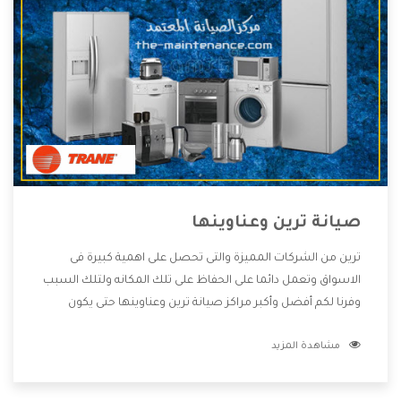
صيانة ترين وعناوينها
ترين من الشركات المميزة والتى تحصل على اهمية كبيرة فى
الاسواق وتعمل دائما على الحفاظ على تلك المكانه ولتلك السبب
وفرنا لكم أفضل وأكبر مراكز صيانة ترين وعناوينها حتى يكون
قريب من كل العملاء ويستطيع القيام بتصليح جميع المنتجات
مشاهدة المزيد
دون اى ازعاج كما أننا نهتم بكل ما يحتاجه المستهلك لكى نحافظ
على ثقتهم بنا ،وهتستمتع بأقوى العروض والخدمات ما بعد البيع
التى ترضى العميل