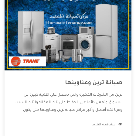
صيانة ترين وعناوينها
ترين من الشركات المميزة والتى تحصل على اهمية كبيرة فى
الاسواق وتعمل دائما على الحفاظ على تلك المكانه ولتلك السبب
وفرنا لكم أفضل وأكبر مراكز صيانة ترين وعناوينها حتى يكون
قريب من كل العملاء ويستطيع القيام بتصليح جميع المنتجات
مشاهدة المزيد
دون اى ازعاج كما أننا نهتم بكل ما يحتاجه المستهلك لكى نحافظ
على ثقتهم بنا ،وهتستمتع بأقوى العروض والخدمات ما بعد البيع