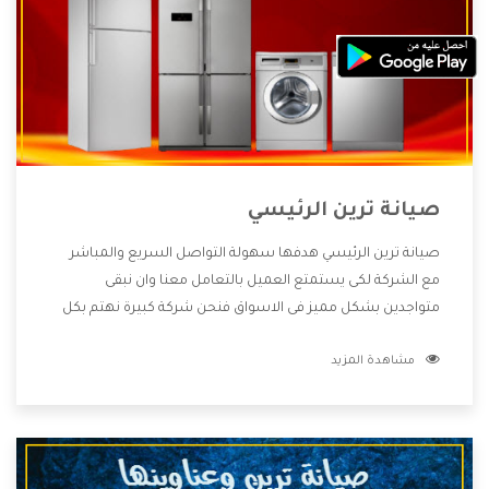
صيانة ترين الرئيسي
صيانة ترين الرئيسي هدفها سهولة التواصل السريع والمباشر
مع الشركة لكى يستمتع العميل بالتعامل معنا وان نبقى
متواجدين بشكل مميز فى الاسواق فنحن شركة كبيرة نهتم بكل
التفاصيل المهمة للعميل وان يستمتع بالخدمات التى تنفرد
مشاهدة المزيد
الشركة بها والتى تكون منها خدمة الصيانة التى تكون من أهم
الخدمات التى يرغب بها العميل لأنها تحافظ على كفاءة المنتج
كما أن شركة ترين تقدم لنا جميع الأجهزة التى نبحث عنها وأقوى
الأسعار التى تكون مناسبة لكثير من العملاء