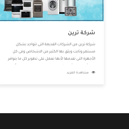
شركة ترين
شركة ترين من الشركات القديمة التى تتواجد بشكل
مستمر وثابت ويثق بها الكثير من الاشخاص وفى كل
الأجهزة التى تقدمها لأنها تعمل على تطوير كل ما يتوافر
فى الأسواق ولأنها شركة معروفة تهتم جدا بتوفير أفضل
مشاهدة المزيد
خدمات ما بعد البيع مع المنتجات وتقدم للعملاء أقوى
العروض والخصومات التى تسهل على المستهلك
الاستمتاع بشراء جميع ما نقدمه لكم معنا هتجد كل ما
هو جديد وأفضل