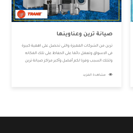
صيانة ترين وعناوينها
ترين من الشركات المميزة والتى تحصل على اهمية كبيرة
فى الاسواق وتعمل دائما على الحفاظ على تلك المكانه
ولتلك السبب وفرنا لكم أفضل وأكبر مراكز صيانة ترين
وعناوينها حتى يكون قريب من كل العملاء ويستطيع
مشاهدة المزيد
القيام بتصليح جميع المنتجات دون اى ازعاج كما أننا نهتم
بكل ما يحتاجه المستهلك لكى نحافظ على ثقتهم بنا
،وهتستمتع بأقوى العروض والخدمات ما بعد البيع التى
ترضى العميل