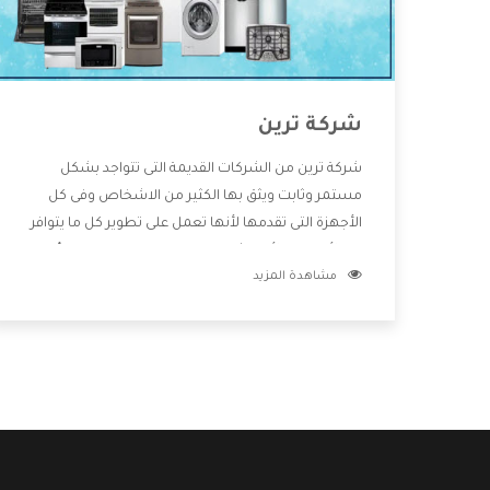
شركة ترين
شركة ترين من الشركات القديمة التى تتواجد بشكل
مستمر وثابت ويثق بها الكثير من الاشخاص وفى كل
الأجهزة التى تقدمها لأنها تعمل على تطوير كل ما يتوافر
فى الأسواق ولأنها شركة معروفة تهتم جدا بتوفير أفضل
مشاهدة المزيد
خدمات ما بعد البيع مع المنتجات وتقدم للعملاء أقوى
العروض والخصومات التى تسهل على المستهلك
الاستمتاع بشراء جميع ما نقدمه لكم معنا هتجد كل ما
هو جديد وأفضل