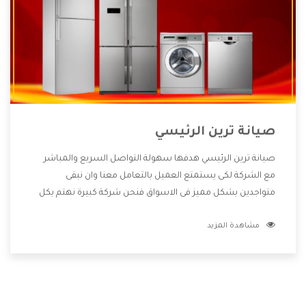
صيانة ترين الرئيسي
صيانة ترين الرئيسي هدفها سهولة التواصل السريع والمباشر
مع الشركة لكى يستمتع العميل بالتعامل معنا وان نبقى
متواجدين بشكل مميز فى الاسواق فنحن شركة كبيرة نهتم بكل
التفاصيل المهمة للعميل وان يستمتع بالخدمات التى تنفرد
مشاهدة المزيد
الشركة بها والتى تكون منها خدمة الصيانة التى تكون من أهم
الخدمات التى يرغب بها العميل لأنها تحافظ على كفاءة المنتج
كما أن شركة ترين تقدم لنا جميع الأجهزة التى نبحث عنها وأقوى
الأسعار التى تكون مناسبة لكثير من العملاء