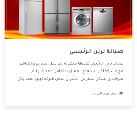
صيانة ترين الرئيسي
صيانة ترين الرئيسي هدفها سهولة التواصل السريع والمباشر
مع الشركة لكى يستمتع العميل بالتعامل معنا وان نبقى
متواجدين بشكل مميز فى الاسواق فنحن شركة كبيرة نهتم بكل
التفاصيل المهمة للعميل وان يستمتع بالخدمات التى تنفرد
مشاهدة المزيد
الشركة بها والتى تكون منها خدمة الصيانة التى تكون من أهم
الخدمات التى يرغب بها العميل لأنها تحافظ على كفاءة المنتج
كما أن شركة ترين تقدم لنا جميع الأجهزة التى نبحث عنها وأقوى
الأسعار التى تكون مناسبة لكثير من العملاء