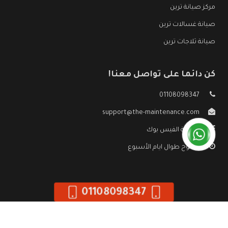
مركز صيانة ترين
صيانة غسالات ترين
صيانة ثلاجات ترين
كن دائما على تواصل معنا!
01108098347
support@the-maintenance.com
صفحة الفيس بوك
مفتوح طوال ايام الأسبوع
01108098347
جميع الحقوق محفوظه ©
صيانة ترين