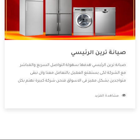
صيانة ترين الرئيسي
صيانة ترين الرئيسي هدفها سهولة التواصل السريع والمباشر
مع الشركة لكى يستمتع العميل بالتعامل معنا وان نبقى
متواجدين بشكل مميز فى الاسواق فنحن شركة كبيرة نهتم بكل
التفاصيل المهمة للعميل وان يستمتع بالخدمات التى تنفرد
مشاهدة المزيد
الشركة بها والتى تكون منها خدمة الصيانة التى تكون من أهم
الخدمات التى يرغب بها العميل لأنها تحافظ على كفاءة المنتج
كما أن شركة ترين تقدم لنا جميع الأجهزة التى نبحث عنها وأقوى
الأسعار التى تكون مناسبة لكثير من العملاء