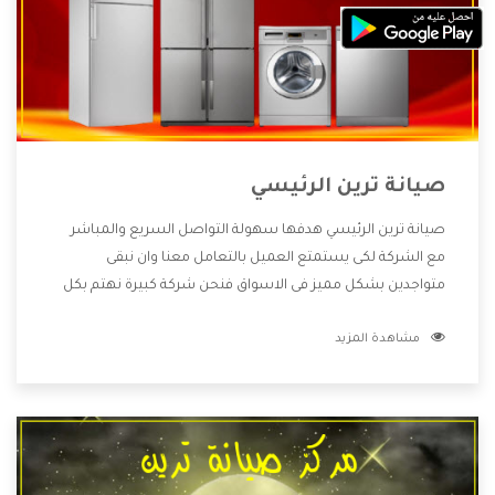
صيانة ترين الرئيسي
صيانة ترين الرئيسي هدفها سهولة التواصل السريع والمباشر
مع الشركة لكى يستمتع العميل بالتعامل معنا وان نبقى
متواجدين بشكل مميز فى الاسواق فنحن شركة كبيرة نهتم بكل
التفاصيل المهمة للعميل وان يستمتع بالخدمات التى تنفرد
مشاهدة المزيد
الشركة بها والتى تكون منها خدمة الصيانة التى تكون من أهم
الخدمات التى يرغب بها العميل لأنها تحافظ على كفاءة المنتج
كما أن شركة ترين تقدم لنا جميع الأجهزة التى نبحث عنها وأقوى
الأسعار التى تكون مناسبة لكثير من العملاء