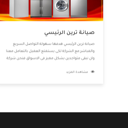
صيانة ترين الرئيسي
صيانة ترين الرئيسي هدفها سهولة التواصل السريع
والمباشر مع الشركة لكى يستمتع العميل بالتعامل معنا
وان نبقى متواجدين بشكل مميز فى الاسواق فنحن شركة
كبيرة نهتم بكل التفاصيل المهمة للعميل وان يستمتع
مشاهدة المزيد
بالخدمات التى تنفرد الشركة بها والتى تكون منها خدمة
الصيانة التى تكون من أهم الخدمات التى يرغب بها
العميل لأنها تحافظ على كفاءة المنتج كما أن شركة ترين
تقدم لنا جميع الأجهزة التى نبحث عنها وأقوى الأسعار
التى تكون مناسبة لكثير من العملاء