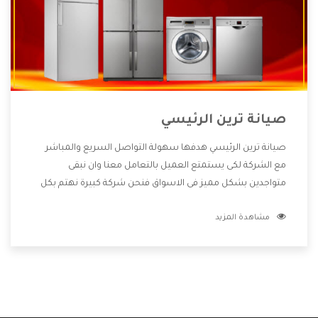
صيانة ترين الرئيسي
صيانة ترين الرئيسي هدفها سهولة التواصل السريع والمباشر
مع الشركة لكى يستمتع العميل بالتعامل معنا وان نبقى
متواجدين بشكل مميز فى الاسواق فنحن شركة كبيرة نهتم بكل
التفاصيل المهمة للعميل وان يستمتع بالخدمات التى تنفرد
مشاهدة المزيد
الشركة بها والتى تكون منها خدمة الصيانة التى تكون من أهم
الخدمات التى يرغب بها العميل لأنها تحافظ على كفاءة المنتج
كما أن شركة ترين تقدم لنا جميع الأجهزة التى نبحث عنها وأقوى
الأسعار التى تكون مناسبة لكثير من العملاء