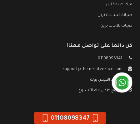
مركز صيانة ترين
صيانة غسالات ترين
صيانة ثلاجات ترين
كن دائما على تواصل معنا!
01108098347
support@the-maintenance.com
صفحة الفيس بوك
مفتوح طوال ايام الأسبوع
01108098347
جميع الحقوق محفوظه ©
صيانة ترين