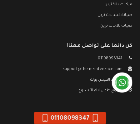
مركز صيانة ترين
صيانة غسالات ترين
صيانة ثلاجات ترين
كن دائما على تواصل معنا!
01108098347
support@the-maintenance.com
صفحة الفيس بوك
مفتوح طوال ايام الأسبوع
01108098347
جميع الحقوق محفوظه ©
صيانة ترين