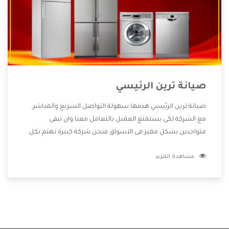
صيانة ترين الرئيسي
صيانة ترين الرئيسي هدفها سهولة التواصل السريع والمباشر
مع الشركة لكى يستمتع العميل بالتعامل معنا وان نبقى
متواجدين بشكل مميز فى الاسواق فنحن شركة كبيرة نهتم بكل
التفاصيل المهمة للعميل وان يستمتع بالخدمات التى تنفرد
مشاهدة المزيد
الشركة بها والتى تكون منها خدمة الصيانة التى تكون من أهم
الخدمات التى يرغب بها العميل لأنها تحافظ على كفاءة المنتج
كما أن شركة ترين تقدم لنا جميع الأجهزة التى نبحث عنها وأقوى
الأسعار التى تكون مناسبة لكثير من العملاء