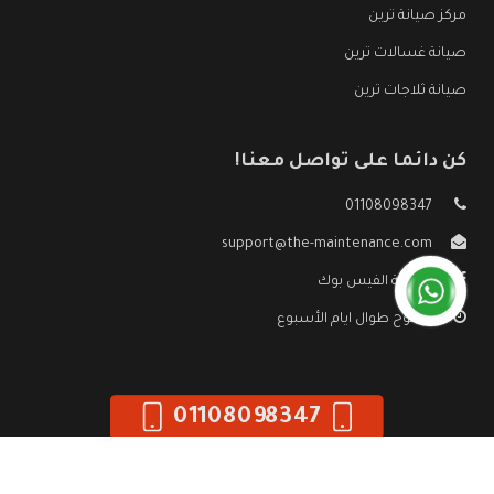
مركز صيانة ترين
صيانة غسالات ترين
صيانة ثلاجات ترين
كن دائما على تواصل معنا!
01108098347
support@the-maintenance.com
صفحة الفيس بوك
مفتوح طوال ايام الأسبوع
01108098347
جميع الحقوق محفوظه ©
صيانة ترين