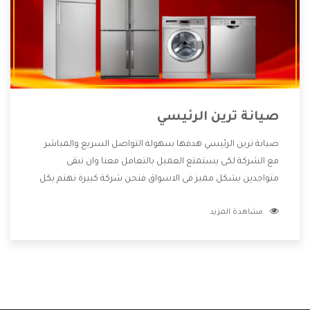
صيانة ترين الرئيسي
صيانة ترين الرئيسي هدفها سهولة التواصل السريع والمباشر
مع الشركة لكى يستمتع العميل بالتعامل معنا وان نبقى
متواجدين بشكل مميز فى الاسواق فنحن شركة كبيرة نهتم بكل
التفاصيل المهمة للعميل وان يستمتع بالخدمات التى تنفرد
مشاهدة المزيد
الشركة بها والتى تكون منها خدمة الصيانة التى تكون من أهم
الخدمات التى يرغب بها العميل لأنها تحافظ على كفاءة المنتج
كما أن شركة ترين تقدم لنا جميع الأجهزة التى نبحث عنها وأقوى
الأسعار التى تكون مناسبة لكثير من العملاء