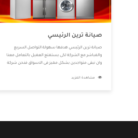
صيانة ترين الرئيسي
صيانة ترين الرئيسي هدفها سهولة التواصل السريع
والمباشر مع الشركة لكى يستمتع العميل بالتعامل معنا
وان نبقى متواجدين بشكل مميز فى الاسواق فنحن شركة
كبيرة نهتم بكل التفاصيل المهمة للعميل وان يستمتع
مشاهدة المزيد
بالخدمات التى تنفرد الشركة بها والتى تكون منها خدمة
الصيانة التى تكون من أهم الخدمات التى يرغب بها
العميل لأنها تحافظ على كفاءة المنتج كما أن شركة ترين
تقدم لنا جميع الأجهزة التى نبحث عنها وأقوى الأسعار
التى تكون مناسبة لكثير من العملاء