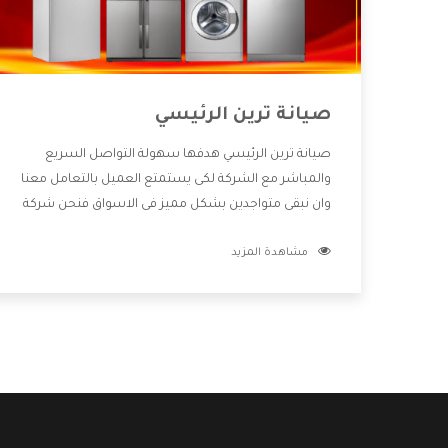
صيانة ترين الرئيسي
صيانة ترين الرئيسي هدفها سهولة التواصل السريع
والمباشر مع الشركة لكى يستمتع العميل بالتعامل معنا
وان نبقى متواجدين بشكل مميز فى الاسواق فنحن شركة
كبيرة نهتم بكل التفاصيل المهمة للعميل وان يستمتع
مشاهدة المزيد
بالخدمات التى تنفرد الشركة بها والتى تكون منها خدمة
الصيانة التى تكون من أهم الخدمات التى يرغب بها
العميل لأنها تحافظ على كفاءة المنتج كما أن شركة ترين
تقدم لنا جميع الأجهزة التى نبحث عنها وأقوى الأسعار
التى تكون مناسبة لكثير من العملاء