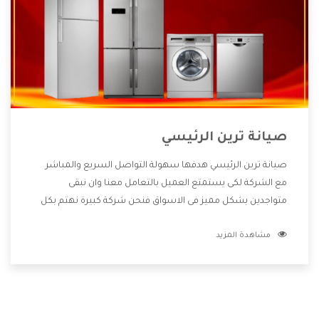
صيانة ترين الرئيسي
صيانة ترين الرئيسي هدفها سهولة التواصل السريع والمباشر
مع الشركة لكى يستمتع العميل بالتعامل معنا وان نبقى
متواجدين بشكل مميز فى الاسواق فنحن شركة كبيرة نهتم بكل
التفاصيل المهمة للعميل وان يستمتع بالخدمات التى تنفرد
مشاهدة المزيد
الشركة بها والتى تكون منها خدمة الصيانة التى تكون من أهم
الخدمات التى يرغب بها العميل لأنها تحافظ على كفاءة المنتج
كما أن شركة ترين تقدم لنا جميع الأجهزة التى نبحث عنها وأقوى
الأسعار التى تكون مناسبة لكثير من العملاء