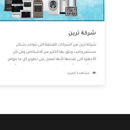
شركة ترين
شركة ترين من الشركات القديمة التى تتواجد بشكل
مستمر وثابت ويثق بها الكثير من الاشخاص وفى كل
الأجهزة التى تقدمها لأنها تعمل على تطوير كل ما يتوافر
فى الأسواق ولأنها شركة معروفة تهتم جدا بتوفير أفضل
مشاهدة المزيد
خدمات ما بعد البيع مع المنتجات وتقدم للعملاء أقوى
العروض والخصومات التى تسهل على المستهلك
الاستمتاع بشراء جميع ما نقدمه لكم معنا هتجد كل ما
هو جديد وأفضل