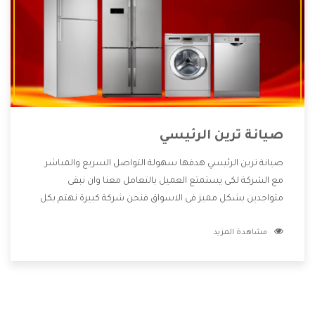
صيانة ترين الرئيسي
صيانة ترين الرئيسي هدفها سهولة التواصل السريع والمباشر
مع الشركة لكى يستمتع العميل بالتعامل معنا وان نبقى
متواجدين بشكل مميز فى الاسواق فنحن شركة كبيرة نهتم بكل
التفاصيل المهمة للعميل وان يستمتع بالخدمات التى تنفرد
مشاهدة المزيد
الشركة بها والتى تكون منها خدمة الصيانة التى تكون من أهم
الخدمات التى يرغب بها العميل لأنها تحافظ على كفاءة المنتج
كما أن شركة ترين تقدم لنا جميع الأجهزة التى نبحث عنها وأقوى
الأسعار التى تكون مناسبة لكثير من العملاء