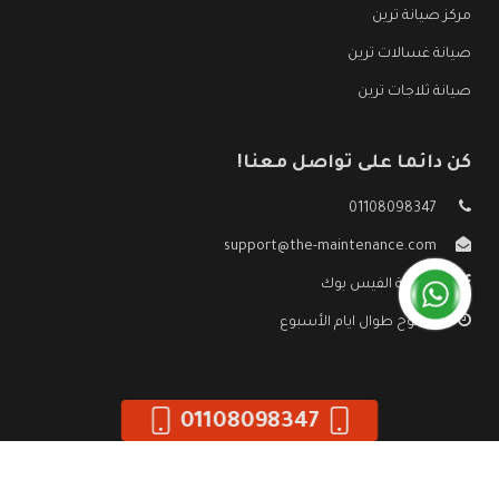
مركز صيانة ترين
صيانة غسالات ترين
صيانة ثلاجات ترين
كن دائما على تواصل معنا!
01108098347
support@the-maintenance.com
صفحة الفيس بوك
مفتوح طوال ايام الأسبوع
01108098347
جميع الحقوق محفوظه ©
صيانة ترين