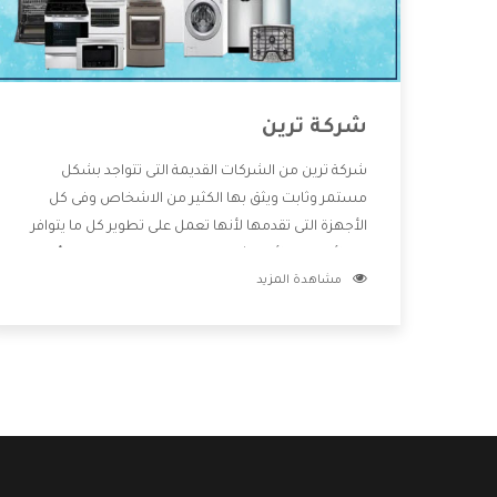
شركة ترين
شركة ترين من الشركات القديمة التى تتواجد بشكل
مستمر وثابت ويثق بها الكثير من الاشخاص وفى كل
الأجهزة التى تقدمها لأنها تعمل على تطوير كل ما يتوافر
فى الأسواق ولأنها شركة معروفة تهتم جدا بتوفير أفضل
مشاهدة المزيد
خدمات ما بعد البيع مع المنتجات وتقدم للعملاء أقوى
العروض والخصومات التى تسهل على المستهلك
الاستمتاع بشراء جميع ما نقدمه لكم معنا هتجد كل ما
هو جديد وأفضل