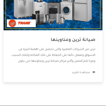
صيانة ترين وعناوينها
ترين من الشركات المميزة والتى تحصل على اهمية كبيرة فى
الاسواق وتعمل دائما على الحفاظ على تلك المكانه ولتلك السبب
وفرنا لكم أفضل وأكبر مراكز صيانة ترين وعناوينها حتى يكون
قريب من كل العملاء ويستطيع القيام بتصليح جميع المنتجات
مشاهدة المزيد
دون اى ازعاج كما أننا نهتم بكل ما يحتاجه المستهلك لكى نحافظ
على ثقتهم بنا ،وهتستمتع بأقوى العروض والخدمات ما بعد البيع
التى ترضى العميل