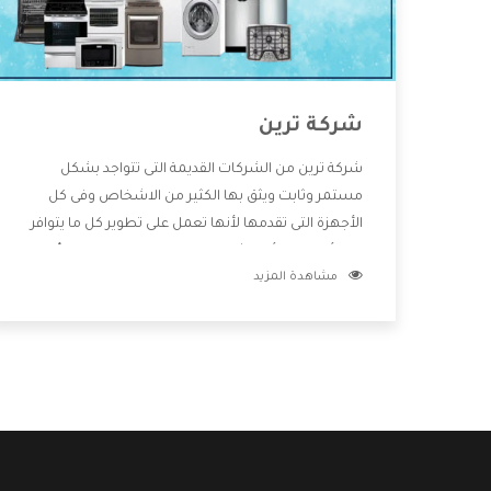
شركة ترين
شركة ترين من الشركات القديمة التى تتواجد بشكل
مستمر وثابت ويثق بها الكثير من الاشخاص وفى كل
الأجهزة التى تقدمها لأنها تعمل على تطوير كل ما يتوافر
فى الأسواق ولأنها شركة معروفة تهتم جدا بتوفير أفضل
مشاهدة المزيد
خدمات ما بعد البيع مع المنتجات وتقدم للعملاء أقوى
العروض والخصومات التى تسهل على المستهلك
الاستمتاع بشراء جميع ما نقدمه لكم معنا هتجد كل ما
هو جديد وأفضل