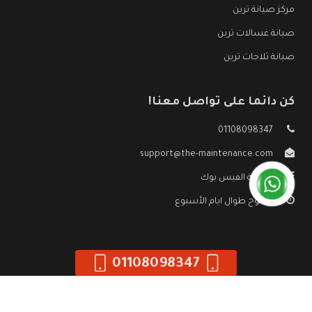
مركز صيانة ترين
صيانة غسالات ترين
صيانة ثلاجات ترين
كن دائما على تواصل معنا!
01108098347
support@the-maintenance.com
صفحة الفيس بوك
مفتوح طوال ايام الأسبوع
01108098347
جميع الحقوق محفوظه ©
صيانة ترين