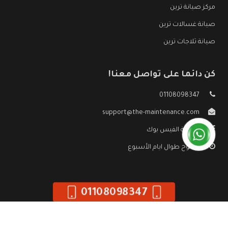
مركز صيانة ترين
صيانة غسالات ترين
صيانة ثلاجات ترين
كن دائما على تواصل معنا!
01108098347
support@the-maintenance.com
صفحة الفيس بوك
مفتوح طوال ايام الأسبوع
01108098347
جميع الحقوق محفوظه ©
صيانة ترين