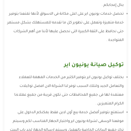
ينال إعجابكم .
تحصل خدمات يونيون اير على اعلى مكانة فى الاسواق لأنها تمتعنا بتوفير
خدمة متميزة وتعمل على تطوير كل ما تقدمه للمستهلك بشكل مستمر
حتى نحافظ على الثقة الكبيرة التى نحصل عليها لأننا من أهم الشركات
المتواجدة .
توكيل صيانة يونيون اير
يختلف توكيل يونيون اير بتوفير الكثير من الخدمات المهمة للعملاء
والتعامل الجيد ولتلك السبب توفر لنا الشركة الان افضل توكيلات
معتمدة لها فى جميع المحافظات حتى تكون قريبة من جميع عملاءنا
الكرام المتميزين .
استمتع بتوفير أفضل خدمة بيع أون لاين فقط يمكنكم الدخول على
موقعنا الرسمى لشركة يونيون اير واختيار الجهاز المناسب لكم وسيتم
ترك جميع البيانات الخاصة بالعميل وسيتم ارساله الجهاز لحد باب البيت