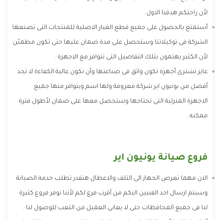
لأن راحتكم هدفنا الاول .
أستمتع بالحصول على جميع قطع الغيار الاصلية للمنتجات التى تصنعها
الشركة فى توكيلاتنا وستحصل على مدة ضمان عليها حتى تكون مطمئن
لأن الكثير يهتمون بتلك التفاصيل التى تتوافر مع الاجهزة .
عايز تشترى أجهزة تكون واثق فى صناعتها وأن تكون عالية الكفاءة لا تجد
أفضل من يونيون اير شركة معروفة ولها اسم ويتوافر منها جميع
الاجهزة المنزلية التى تحتاجها وستحصل معها على ضمان لأطول فترة
ممكنه .
فروع صيانة يونيون اير
الان مهما تعرض الجهاز الى التلف والاعطال هتقدر تطلب خدمة الصيانة
وسيتم ارسال احد الفنيين اليكم من أقرب فرع لكم لأننا نوفر فروع كثيرة
لنا فى جميع المحافظات حتى لا يعانى العميل من التعب للوصول لنا .