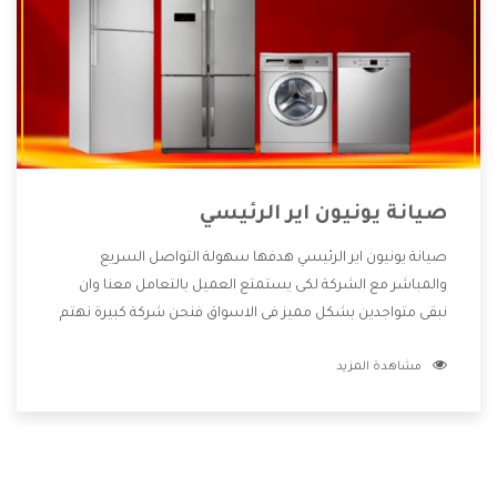
صيانة يونيون اير الرئيسي
صيانة يونيون اير الرئيسي هدفها سهولة التواصل السريع
والمباشر مع الشركة لكى يستمتع العميل بالتعامل معنا وان
نبقى متواجدين بشكل مميز فى الاسواق فنحن شركة كبيرة نهتم
بكل التفاصيل المهمة للعميل وان يستمتع بالخدمات التى تنفرد
مشاهدة المزيد
الشركة بها والتى تكون منها خدمة الصيانة التى تكون من أهم
الخدمات التى يرغب بها العميل لأنها تحافظ على كفاءة المنتج
كما أن شركة يونيون اير تقدم لنا جميع الأجهزة التى نبحث عنها
وأقوى الأسعار التى تكون مناسبة لكثير من العملاء