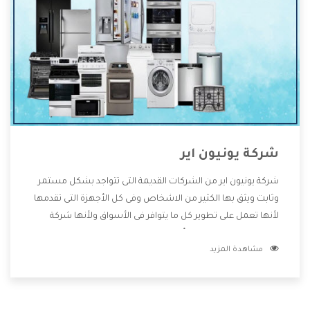
شركة يونيون اير
شركة يونيون اير من الشركات القديمة التى تتواجد بشكل مستمر
وثابت ويثق بها الكثير من الاشخاص وفى كل الأجهزة التى تقدمها
لأنها تعمل على تطوير كل ما يتوافر فى الأسواق ولأنها شركة
معروفة تهتم جدا بتوفير أفضل خدمات ما بعد البيع مع المنتجات
مشاهدة المزيد
وتقدم للعملاء أقوى العروض والخصومات التى تسهل على
المستهلك الاستمتاع بشراء جميع ما نقدمه لكم معنا هتجد كل
ما هو جديد وأفضل