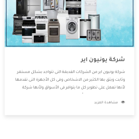
شركة يونيون اير
شركة يونيون اير من الشركات القديمة التى تتواجد بشكل مستمر
وثابت ويثق بها الكثير من الاشخاص وفى كل الأجهزة التى تقدمها
لأنها تعمل على تطوير كل ما يتوافر فى الأسواق ولأنها شركة
معروفة تهتم جدا بتوفير أفضل خدمات ما بعد البيع مع المنتجات
مشاهدة المزيد
وتقدم للعملاء أقوى العروض والخصومات التى تسهل على
المستهلك الاستمتاع بشراء جميع ما نقدمه لكم معنا هتجد كل
ما هو جديد وأفضل