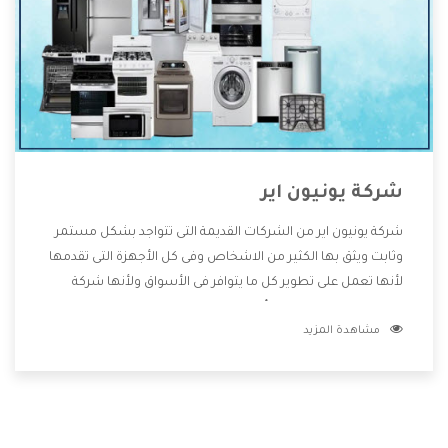
شركة يونيون اير
شركة يونيون اير من الشركات القديمة التى تتواجد بشكل مستمر
وثابت ويثق بها الكثير من الاشخاص وفى كل الأجهزة التى تقدمها
لأنها تعمل على تطوير كل ما يتوافر فى الأسواق ولأنها شركة
معروفة تهتم جدا بتوفير أفضل خدمات ما بعد البيع مع المنتجات
مشاهدة المزيد
وتقدم للعملاء أقوى العروض والخصومات التى تسهل على
المستهلك الاستمتاع بشراء جميع ما نقدمه لكم معنا هتجد كل
ما هو جديد وأفضل