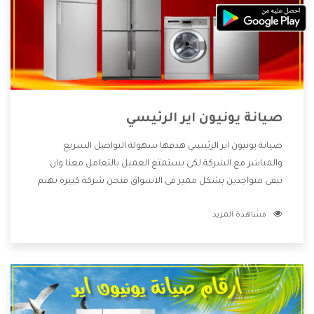
صيانة يونيون اير الرئيسي
صيانة يونيون اير الرئيسي هدفها سهولة التواصل السريع
والمباشر مع الشركة لكى يستمتع العميل بالتعامل معنا وان
نبقى متواجدين بشكل مميز فى الاسواق فنحن شركة كبيرة نهتم
بكل التفاصيل المهمة للعميل وان يستمتع بالخدمات التى تنفرد
مشاهدة المزيد
الشركة بها والتى تكون منها خدمة الصيانة التى تكون من أهم
الخدمات التى يرغب بها العميل لأنها تحافظ على كفاءة المنتج
كما أن شركة يونيون اير تقدم لنا جميع الأجهزة التى نبحث عنها
وأقوى الأسعار التى تكون مناسبة لكثير من العملاء