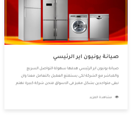
صيانة يونيون اير الرئيسي
صيانة يونيون اير الرئيسي هدفها سهولة التواصل السريع
والمباشر مع الشركة لكى يستمتع العميل بالتعامل معنا وان
نبقى متواجدين بشكل مميز فى الاسواق فنحن شركة كبيرة نهتم
بكل التفاصيل المهمة للعميل وان يستمتع بالخدمات التى تنفرد
مشاهدة المزيد
الشركة بها والتى تكون منها خدمة الصيانة التى تكون من أهم
الخدمات التى يرغب بها العميل لأنها تحافظ على كفاءة المنتج
كما أن شركة يونيون اير تقدم لنا جميع الأجهزة التى نبحث عنها
وأقوى الأسعار التى تكون مناسبة لكثير من العملاء