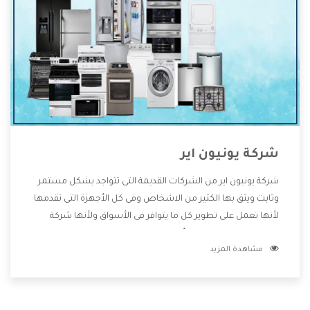
شركة يونيون اير
شركة يونيون اير من الشركات القديمة التى تتواجد بشكل مستمر
وثابت ويثق بها الكثير من الاشخاص وفى كل الأجهزة التى تقدمها
لأنها تعمل على تطوير كل ما يتوافر فى الأسواق ولأنها شركة
معروفة تهتم جدا بتوفير أفضل خدمات ما بعد البيع مع المنتجات
مشاهدة المزيد
وتقدم للعملاء أقوى العروض والخصومات التى تسهل على
المستهلك الاستمتاع بشراء جميع ما نقدمه لكم معنا هتجد كل
ما هو جديد وأفضل