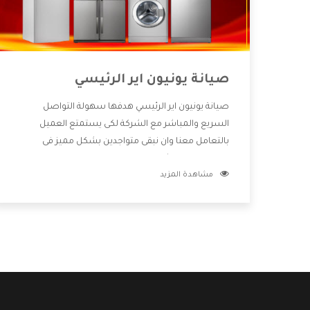
صيانة يونيون اير الرئيسي
صيانة يونيون اير الرئيسي هدفها سهولة التواصل
السريع والمباشر مع الشركة لكى يستمتع العميل
بالتعامل معنا وان نبقى متواجدين بشكل مميز فى
الاسواق فنحن شركة كبيرة نهتم بكل التفاصيل المهمة
مشاهدة المزيد
للعميل وان يستمتع بالخدمات التى تنفرد الشركة بها
والتى تكون منها خدمة الصيانة التى تكون من أهم
الخدمات التى يرغب بها العميل لأنها تحافظ على كفاءة
المنتج كما أن شركة يونيون اير تقدم لنا جميع الأجهزة
التى نبحث عنها وأقوى الأسعار التى تكون مناسبة لكثير
من العملاء