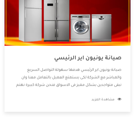
صيانة يونيون اير الرئيسي
صيانة يونيون اير الرئيسي هدفها سهولة التواصل السريع
والمباشر مع الشركة لكى يستمتع العميل بالتعامل معنا وان
نبقى متواجدين بشكل مميز فى الاسواق فنحن شركة كبيرة نهتم
بكل التفاصيل المهمة للعميل وان يستمتع بالخدمات التى تنفرد
مشاهدة المزيد
الشركة بها والتى تكون منها خدمة الصيانة التى تكون من أهم
الخدمات التى يرغب بها العميل لأنها تحافظ على كفاءة المنتج
كما أن شركة يونيون اير تقدم لنا جميع الأجهزة التى نبحث عنها
وأقوى الأسعار التى تكون مناسبة لكثير من العملاء