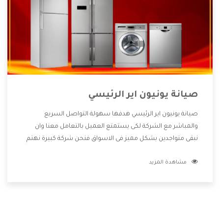
صيانة يونيون اير الرئيسي
صيانة يونيون اير الرئيسي هدفها سهولة التواصل السريع
والمباشر مع الشركة لكى يستمتع العميل بالتعامل معنا وان
نبقى متواجدين بشكل مميز فى الاسواق فنحن شركة كبيرة نهتم
بكل التفاصيل المهمة للعميل وان يستمتع بالخدمات التى تنفرد
مشاهدة المزيد
الشركة بها والتى تكون منها خدمة الصيانة التى تكون من أهم
الخدمات التى يرغب بها العميل لأنها تحافظ على كفاءة المنتج
كما أن شركة يونيون اير تقدم لنا جميع الأجهزة التى نبحث عنها
وأقوى الأسعار التى تكون مناسبة لكثير من العملاء