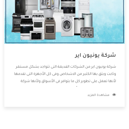
شركة يونيون اير
شركة يونيون اير من الشركات القديمة التى تتواجد بشكل مستمر
وثابت ويثق بها الكثير من الاشخاص وفى كل الأجهزة التى تقدمها
لأنها تعمل على تطوير كل ما يتوافر فى الأسواق ولأنها شركة
معروفة تهتم جدا بتوفير أفضل خدمات ما بعد البيع مع المنتجات
مشاهدة المزيد
وتقدم للعملاء أقوى العروض والخصومات التى تسهل على
المستهلك الاستمتاع بشراء جميع ما نقدمه لكم معنا هتجد كل
ما هو جديد وأفضل