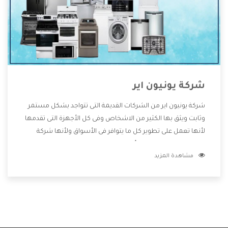
شركة يونيون اير
شركة يونيون اير من الشركات القديمة التى تتواجد بشكل مستمر
وثابت ويثق بها الكثير من الاشخاص وفى كل الأجهزة التى تقدمها
لأنها تعمل على تطوير كل ما يتوافر فى الأسواق ولأنها شركة
معروفة تهتم جدا بتوفير أفضل خدمات ما بعد البيع مع المنتجات
مشاهدة المزيد
وتقدم للعملاء أقوى العروض والخصومات التى تسهل على
المستهلك الاستمتاع بشراء جميع ما نقدمه لكم معنا هتجد كل
ما هو جديد وأفضل