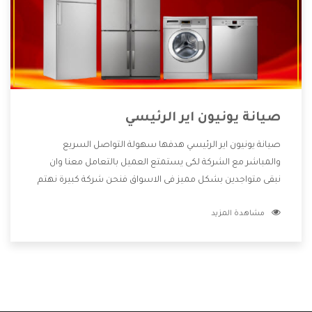
صيانة يونيون اير الرئيسي
صيانة يونيون اير الرئيسي هدفها سهولة التواصل السريع
والمباشر مع الشركة لكى يستمتع العميل بالتعامل معنا وان
نبقى متواجدين بشكل مميز فى الاسواق فنحن شركة كبيرة نهتم
بكل التفاصيل المهمة للعميل وان يستمتع بالخدمات التى تنفرد
مشاهدة المزيد
الشركة بها والتى تكون منها خدمة الصيانة التى تكون من أهم
الخدمات التى يرغب بها العميل لأنها تحافظ على كفاءة المنتج
كما أن شركة يونيون اير تقدم لنا جميع الأجهزة التى نبحث عنها
وأقوى الأسعار التى تكون مناسبة لكثير من العملاء