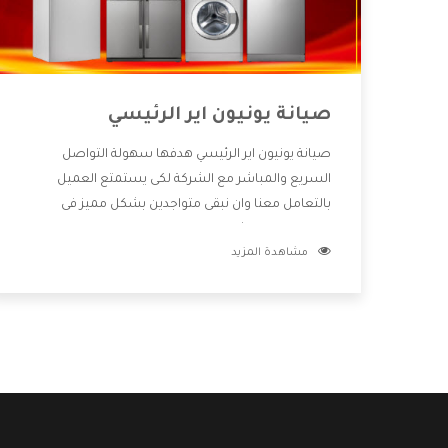
صيانة يونيون اير الرئيسي
صيانة يونيون اير الرئيسي هدفها سهولة التواصل
السريع والمباشر مع الشركة لكى يستمتع العميل
بالتعامل معنا وان نبقى متواجدين بشكل مميز فى
الاسواق فنحن شركة كبيرة نهتم بكل التفاصيل المهمة
مشاهدة المزيد
للعميل وان يستمتع بالخدمات التى تنفرد الشركة بها
والتى تكون منها خدمة الصيانة التى تكون من أهم
الخدمات التى يرغب بها العميل لأنها تحافظ على كفاءة
المنتج كما أن شركة يونيون اير تقدم لنا جميع الأجهزة
التى نبحث عنها وأقوى الأسعار التى تكون مناسبة لكثير
من العملاء