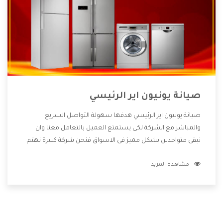
صيانة يونيون اير الرئيسي
صيانة يونيون اير الرئيسي هدفها سهولة التواصل السريع
والمباشر مع الشركة لكى يستمتع العميل بالتعامل معنا وان
نبقى متواجدين بشكل مميز فى الاسواق فنحن شركة كبيرة نهتم
بكل التفاصيل المهمة للعميل وان يستمتع بالخدمات التى تنفرد
مشاهدة المزيد
الشركة بها والتى تكون منها خدمة الصيانة التى تكون من أهم
الخدمات التى يرغب بها العميل لأنها تحافظ على كفاءة المنتج
كما أن شركة يونيون اير تقدم لنا جميع الأجهزة التى نبحث عنها
وأقوى الأسعار التى تكون مناسبة لكثير من العملاء