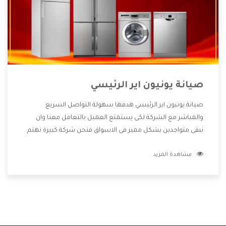
صيانة يونيون اير الرئيسي
صيانة يونيون اير الرئيسي هدفها سهولة التواصل السريع
والمباشر مع الشركة لكى يستمتع العميل بالتعامل معنا وان
نبقى متواجدين بشكل مميز فى الاسواق فنحن شركة كبيرة نهتم
بكل التفاصيل المهمة للعميل وان يستمتع بالخدمات التى تنفرد
مشاهدة المزيد
الشركة بها والتى تكون منها خدمة الصيانة التى تكون من أهم
الخدمات التى يرغب بها العميل لأنها تحافظ على كفاءة المنتج
كما أن شركة يونيون اير تقدم لنا جميع الأجهزة التى نبحث عنها
وأقوى الأسعار التى تكون مناسبة لكثير من العملاء