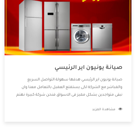
صيانة يونيون اير الرئيسي
صيانة يونيون اير الرئيسي هدفها سهولة التواصل السريع
والمباشر مع الشركة لكى يستمتع العميل بالتعامل معنا وان
نبقى متواجدين بشكل مميز فى الاسواق فنحن شركة كبيرة نهتم
بكل التفاصيل المهمة للعميل وان يستمتع بالخدمات التى تنفرد
مشاهدة المزيد
الشركة بها والتى تكون منها خدمة الصيانة التى تكون من أهم
الخدمات التى يرغب بها العميل لأنها تحافظ على كفاءة المنتج
كما أن شركة يونيون اير تقدم لنا جميع الأجهزة التى نبحث عنها
وأقوى الأسعار التى تكون مناسبة لكثير من العملاء