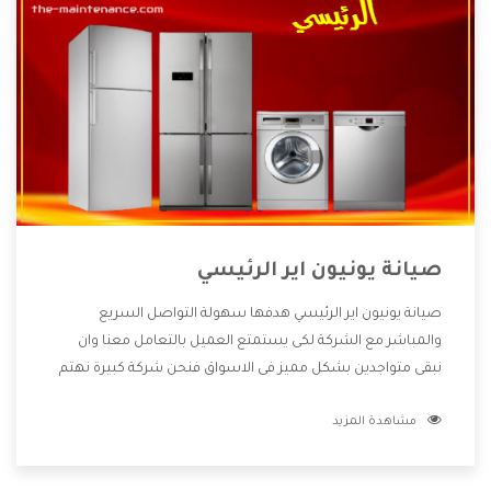
صيانة يونيون اير الرئيسي
صيانة يونيون اير الرئيسي هدفها سهولة التواصل السريع
والمباشر مع الشركة لكى يستمتع العميل بالتعامل معنا وان
نبقى متواجدين بشكل مميز فى الاسواق فنحن شركة كبيرة نهتم
بكل التفاصيل المهمة للعميل وان يستمتع بالخدمات التى تنفرد
مشاهدة المزيد
الشركة بها والتى تكون منها خدمة الصيانة التى تكون من أهم
الخدمات التى يرغب بها العميل لأنها تحافظ على كفاءة المنتج
كما أن شركة يونيون اير تقدم لنا جميع الأجهزة التى نبحث عنها