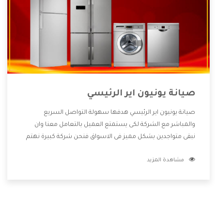
صيانة يونيون اير الرئيسي
صيانة يونيون اير الرئيسي هدفها سهولة التواصل السريع
والمباشر مع الشركة لكى يستمتع العميل بالتعامل معنا وان
نبقى متواجدين بشكل مميز فى الاسواق فنحن شركة كبيرة نهتم
بكل التفاصيل المهمة للعميل وان يستمتع بالخدمات التى تنفرد
مشاهدة المزيد
الشركة بها والتى تكون منها خدمة الصيانة التى تكون من أهم
الخدمات التى يرغب بها العميل لأنها تحافظ على كفاءة المنتج
كما أن شركة يونيون اير تقدم لنا جميع الأجهزة التى نبحث عنها
وأقوى الأسعار التى تكون مناسبة لكثير من العملاء