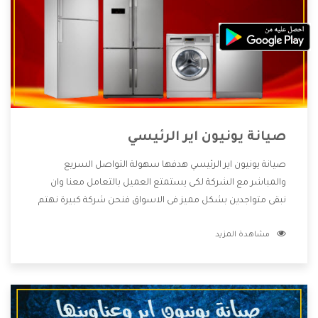
صيانة يونيون اير الرئيسي
صيانة يونيون اير الرئيسي هدفها سهولة التواصل السريع
والمباشر مع الشركة لكى يستمتع العميل بالتعامل معنا وان
نبقى متواجدين بشكل مميز فى الاسواق فنحن شركة كبيرة نهتم
بكل التفاصيل المهمة للعميل وان يستمتع بالخدمات التى تنفرد
مشاهدة المزيد
الشركة بها والتى تكون منها خدمة الصيانة التى تكون من أهم
الخدمات التى يرغب بها العميل لأنها تحافظ على كفاءة المنتج
كما أن شركة يونيون اير تقدم لنا جميع الأجهزة التى نبحث عنها
وأقوى الأسعار التى تكون مناسبة لكثير من العملاء