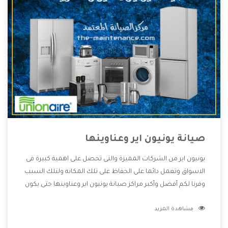
صيانة يونيون اير وعناوينها
يونيون اير من الشركات المميزة والتى تحصل على اهمية كبيرة فى
الاسواق وتعمل دائما على الحفاظ على تلك المكانه ولتلك السبب
وفرنا لكم أفضل وأكبر مراكز صيانة يونيون اير وعناوينها حتى يكون
قريب من كل العملاء ويستطيع القيام بتصليح جميع المنتجات
مشاهدة المزيد
دون اى ازعاج كما أننا نهتم بكل ما يحتاجه المستهلك لكى نحافظ
على ثقتهم بنا ،وهتستمتع بأقوى العروض والخدمات ما بعد البيع