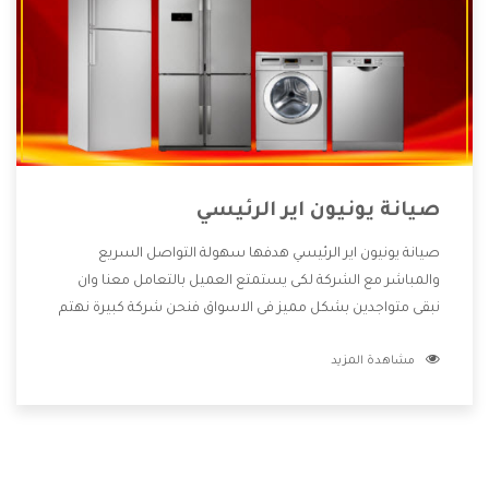
صيانة يونيون اير الرئيسي
صيانة يونيون اير الرئيسي هدفها سهولة التواصل السريع
والمباشر مع الشركة لكى يستمتع العميل بالتعامل معنا وان
نبقى متواجدين بشكل مميز فى الاسواق فنحن شركة كبيرة نهتم
بكل التفاصيل المهمة للعميل وان يستمتع بالخدمات التى تنفرد
مشاهدة المزيد
الشركة بها والتى تكون منها خدمة الصيانة التى تكون من أهم
الخدمات التى يرغب بها العميل لأنها تحافظ على كفاءة المنتج
كما أن شركة يونيون اير تقدم لنا جميع الأجهزة التى نبحث عنها
وأقوى الأسعار التى تكون مناسبة لكثير من العملاء