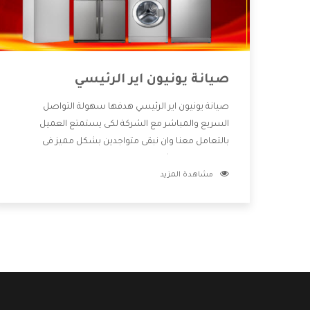
صيانة يونيون اير الرئيسي
صيانة يونيون اير الرئيسي هدفها سهولة التواصل
السريع والمباشر مع الشركة لكى يستمتع العميل
بالتعامل معنا وان نبقى متواجدين بشكل مميز فى
الاسواق فنحن شركة كبيرة نهتم بكل التفاصيل المهمة
مشاهدة المزيد
للعميل وان يستمتع بالخدمات التى تنفرد الشركة بها
والتى تكون منها خدمة الصيانة التى تكون من أهم
الخدمات التى يرغب بها العميل لأنها تحافظ على كفاءة
المنتج كما أن شركة يونيون اير تقدم لنا جميع الأجهزة
التى نبحث عنها وأقوى الأسعار التى تكون مناسبة لكثير
من العملاء