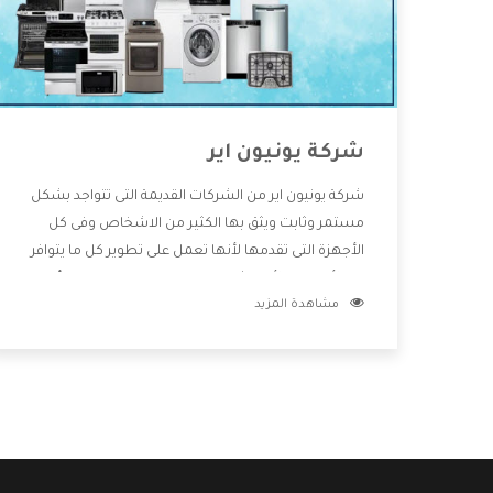
شركة يونيون اير
شركة يونيون اير من الشركات القديمة التى تتواجد بشكل
مستمر وثابت ويثق بها الكثير من الاشخاص وفى كل
الأجهزة التى تقدمها لأنها تعمل على تطوير كل ما يتوافر
فى الأسواق ولأنها شركة معروفة تهتم جدا بتوفير أفضل
مشاهدة المزيد
خدمات ما بعد البيع مع المنتجات وتقدم للعملاء أقوى
العروض والخصومات التى تسهل على المستهلك
الاستمتاع بشراء جميع ما نقدمه لكم معنا هتجد كل ما
هو جديد وأفضل